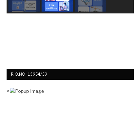
R.O.NO. 13954/59
×