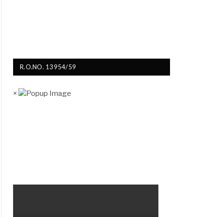
R.O.NO. 13954/59
×