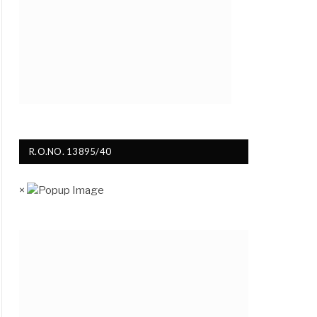
R.O.NO. 13895/40
×