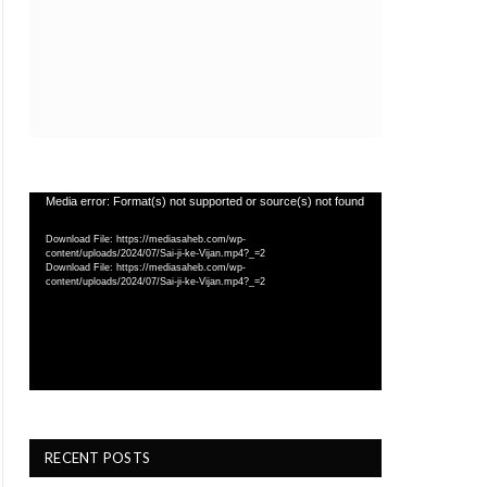
Video
Media error: Format(s) not supported or source(s) not found
Player
Download File: https://mediasaheb.com/wp-
content/uploads/2024/07/Sai-ji-ke-Vijan.mp4?_=2
Download File: https://mediasaheb.com/wp-
content/uploads/2024/07/Sai-ji-ke-Vijan.mp4?_=2
RECENT POSTS