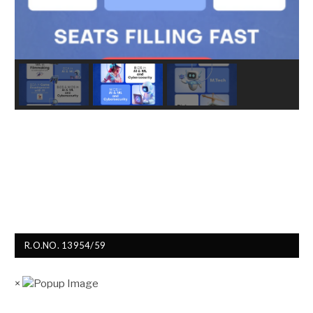
R.O.NO. 13954/59
×