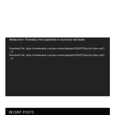
Video
Media error: Format(s) not supported or source(s) not found
Player
Download File: https://mediasaheb.com/wp-content/uploads/2024/07/Sai-ji-ke-Vijan.mp4?
_=2
Download File: https://mediasaheb.com/wp-content/uploads/2024/07/Sai-ji-ke-Vijan.mp4?
_=2
RECENT POSTS