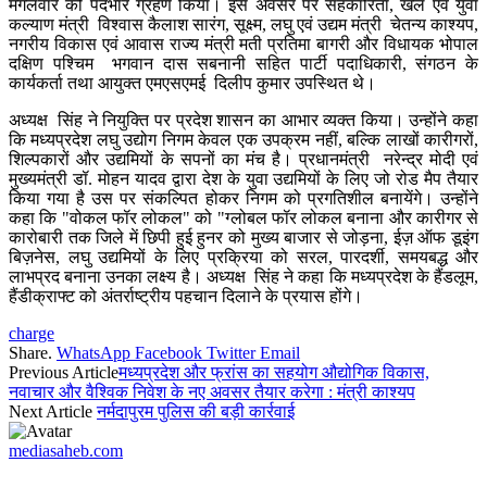
मंगलवार को पदभार ग्रहण किया। इस अवसर पर सहकारिता, खेल एवं युवा
कल्याण मंत्री विश्वास कैलाश सारंग, सूक्ष्म, लघु एवं उ‌द्यम मंत्री चेतन्य काश्यप,
नगरीय विकास एवं आवास राज्य मंत्री मती प्रतिमा बागरी और विधायक भोपाल
दक्षिण पश्चिम भगवान दास सबनानी सहित पार्टी पदाधिकारी, संगठन के
कार्यकर्ता तथा आयुक्त एमएसएमई दिलीप कुमार उपस्थित थे।
अध्यक्ष सिंह ने नियुक्ति पर प्रदेश शासन का आभार व्यक्त किया। उन्होंने कहा
कि मध्यप्रदेश लघु उ‌द्योग निगम केवल एक उपक्रम नहीं, बल्कि लाखों कारीगरों,
शिल्पकारों और उद्यमियों के सपनों का मंच है। प्रधानमंत्री नरेन्द्र मोदी एवं
मुख्यमंत्री डॉ. मोहन यादव द्वारा देश के युवा उ‌द्यमियों के लिए जो रोड मैप तैयार
किया गया है उस पर संकल्पित होकर निगम को प्रगतिशील बनायेंगे। उन्होंने
कहा कि "वोकल फॉर लोकल" को "ग्लोबल फॉर लोकल बनाना और कारीगर से
कारोबारी तक जिले में छिपी हुई हुनर को मुख्य बाजार से जोड़ना, ईज़ ऑफ डूइंग
बिज़नेस, लघु उ‌द्यमियों के लिए प्रक्रिया को सरल, पारदर्शी, समयबद्ध और
लाभप्रद बनाना उनका लक्ष्य है। अध्यक्ष सिंह ने कहा कि मध्यप्रदेश के हैंडलूम,
हैंडीक्राफ्ट को अंतर्राष्ट्रीय पहचान दिलाने के प्रयास होंगे।
charge
Share.
WhatsApp
Facebook
Twitter
Email
Previous Article
मध्यप्रदेश और फ्रांस का सहयोग औद्योगिक विकास,
नवाचार और वैश्विक निवेश के नए अवसर तैयार करेगा : मंत्री काश्यप
Next Article
नर्मदापुरम पुलिस की बड़ी कार्रवाई
mediasaheb.com