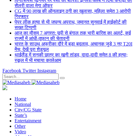
विनीसियस जूनियर पर पैसों की बारिश! इंग्लिश क्लब ने दिया करोड़ों की
सैलरी वाला मेगा ऑफर
CG में 90 लाख की ऑनलाइन ठगी का खुलासा, महिला समेत 3 आरोपी
गिरफ्तार
पेपर लीक हत्या से भी जघन्य अपराध, जमानत सुनवाई में हाईकोर्ट की
सख्त टिप्पणी
आज का मौसम 7 अगस्त: यूपी से बंगाल तक भारी बारिश का अलर्ट, कई
राज्यों में आंधी-तूफान की चेतावनी
भारत के साउथ अफ्रीका दौरे में बड़ा बदलाव, अचानक जुड़े 3 नए T20I
मैच; देखें पूरा शेड्यूल
थाईलैंड में सनकी छात्र का खूनी तांडव, दादा-दादी समेत 8 की हत्या;
स्कूल में भी मचाया कत्लेआम
Facebook
Twitter
Instagram
Home
National
City/CG State
State’s
Entertainment
Other
Video