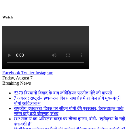
Watch
Facebook
Twitter
Instagram
Friday, August 7
Breaking News
₹370 बिरयानी विवाद के बाद कॉमेडियन प्रणीत मोरे की वापसी
7 अगस्त: राष्ट्रीय हथकरघा दिवस समारोह में शामिल होंगे मुख्यमंत्री
योगी आदित्यनाथ
राष्ट्रीय हथकरघा दिवस पर सीएम योगी देंगे पुरस्कार, टेक्सटाइल पार्क
समेत कई बड़ी घोषणाएं संभव
OP राजभर का अखिलेश यादव पर तीखा हमला, बोले- ‘श्रीकृष्ण के नहीं,
कंसवंशी हैं’