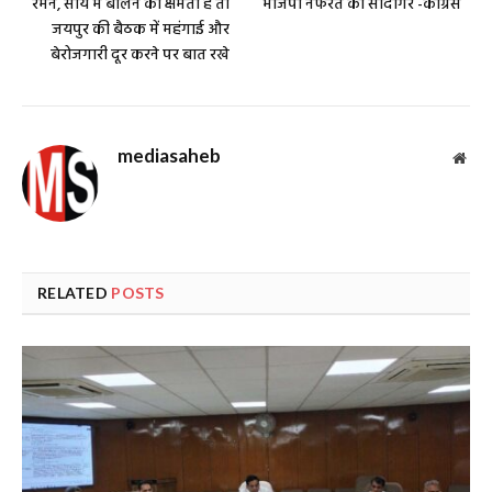
रमन, साय में बोलने की क्षमता है तो
भाजपा नफरत की सौदागर -कांग्रेस
जयपुर की बैठक में महंगाई और
बेरोजगारी दूर करने पर बात रखे
mediasaheb
Web
RELATED
POSTS