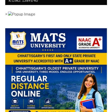
R.O.NO. 13895/40
×