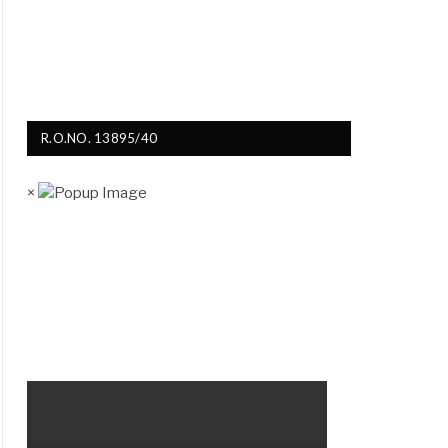
R.O.NO. 13895/40
×