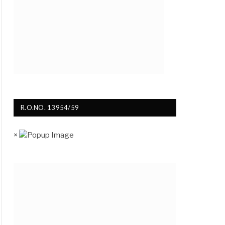
R.O.NO. 13954/59
×