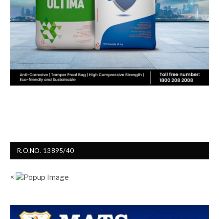
R.O.NO. 13895/40
×