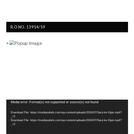
R.O.NO. 13954/59
×
Video
Media error: Format(s) not supported or source(s) not found
Player
Download File: https://mediasaheb.com/wp-content/uploads/2024/07/Sai-ji-ke-Vijan.mp4?
_=2
Download File: https://mediasaheb.com/wp-content/uploads/2024/07/Sai-ji-ke-Vijan.mp4?
_=2