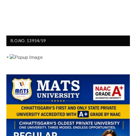
R.O.NO. 13954/59
×