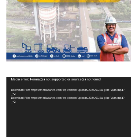
Video
Media error: Format(s) not supported or source(s) not found
Player
Download File: https://mediasaheb.com/wp-content/uploads/2024/07/Sai-ji-ke-Vijan.mp4?
_=2
Download File: https://mediasaheb.com/wp-content/uploads/2024/07/Sai-ji-ke-Vijan.mp4?
_=2