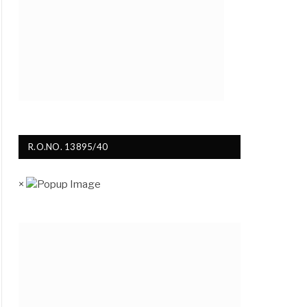
R.O.NO. 13895/40
×