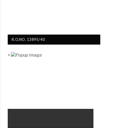
R.O.NO. 13895/40
×