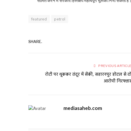
सीमित करने में सरकारी हस्तक्षेप महत्वपूर्ण भूमिका निभा सकता ह
featured
petrol
SHARE.
PREVIOUS ARTICL
रोटी पर थूककर तंदूर में सेंकी, सहारनपुर होटल से द
आरोपी गिरफ्ता
mediasaheb.com