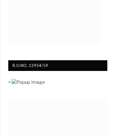
R.O.NO. 13954/59
×