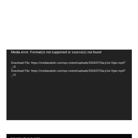
Video
Media error: Format(s) not supported or source(s) not found
Player
Download File: https://mediasaheb.com/wp-content/uploads/2024/07/Sai-ji-ke-Vijan.mp4?
_=2
Download File: https://mediasaheb.com/wp-content/uploads/2024/07/Sai-ji-ke-Vijan.mp4?
_=2