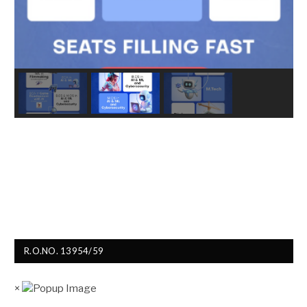
R.O.NO. 13954/59
×