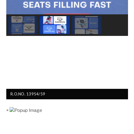
R.O.NO. 13954/59
×