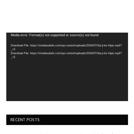
Video
Media error: Format(s) not supported or source(s) not found
Player
Download File: https://mediasaheb.com/wp-content/uploads/2024/07/Sai-ji-ke-Vijan.mp4?
_=2
Download File: https://mediasaheb.com/wp-content/uploads/2024/07/Sai-ji-ke-Vijan.mp4?
_=2
RECENT POSTS