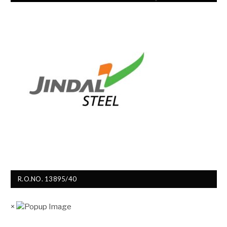
R.O.NO. 13895/40
×