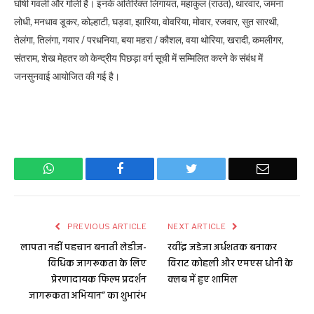
घोषी गवली और गोली है। इनके अतिरिक्त लिंगायत, महाकुल (राउत), थारवार, जमना
लोधी, मनधाव डूकर, कोल्हाटी, घड़वा, झारिया, वोवरिया, मोवार, रजवार, सुत सारथी,
तेलंगा, तिलंगा, गयार / परधनिया, बया महरा / कौशल, वया थोरिया, खरादी, कमलीगर,
संतराम, शेख मेहतर को केन्द्रीय पिछड़ा वर्ग सूची में सम्मिलित करने के संबंध में
जनसुनवाई आयोजित की गई है।
WhatsApp
Facebook
Twitter
Email
PREVIOUS ARTICLE
NEXT ARTICLE
लापता नहीं पहचान बनाती लेडीज-
रवींद्र जडेजा अर्धशतक बनाकर
विधिक जागरूकता के लिए
विराट कोहली और एमएस धोनी के
प्रेरणादायक फिल्म प्रदर्शन
क्लब में हुए शामिल
जागरूकता अभियान” का शुभारंभ