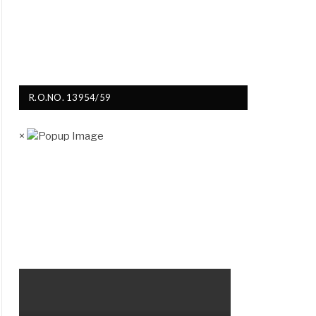
R.O.NO. 13954/59
×