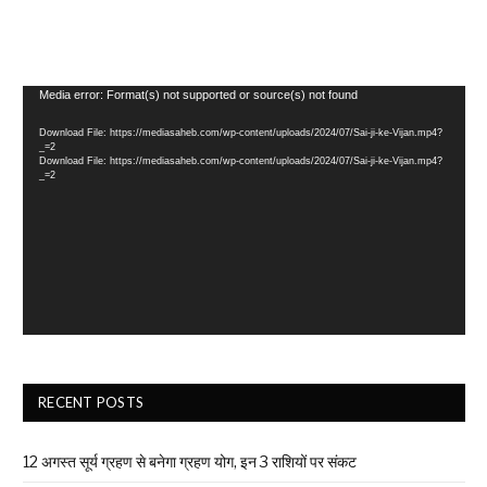
Video
Media error: Format(s) not supported or source(s) not found
Player
Download File: https://mediasaheb.com/wp-content/uploads/2024/07/Sai-ji-ke-Vijan.mp4?
_=2
Download File: https://mediasaheb.com/wp-content/uploads/2024/07/Sai-ji-ke-Vijan.mp4?
_=2
RECENT POSTS
12 अगस्त सूर्य ग्रहण से बनेगा ग्रहण योग, इन 3 राशियों पर संकट