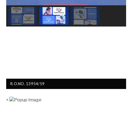
R.O.NO. 13954/59
×