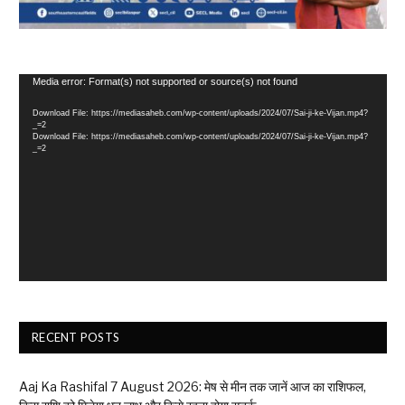
Video
Media error: Format(s) not supported or source(s) not found
Player
Download File: https://mediasaheb.com/wp-content/uploads/2024/07/Sai-ji-ke-Vijan.mp4?
_=2
Download File: https://mediasaheb.com/wp-content/uploads/2024/07/Sai-ji-ke-Vijan.mp4?
_=2
RECENT POSTS
Aaj Ka Rashifal 7 August 2026: मेष से मीन तक जानें आज का राशिफल,