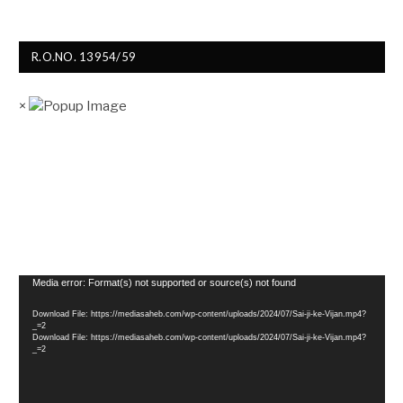
R.O.NO. 13954/59
×
Video
Media error: Format(s) not supported or source(s) not found
Player
Download File: https://mediasaheb.com/wp-content/uploads/2024/07/Sai-ji-ke-Vijan.mp4?
_=2
Download File: https://mediasaheb.com/wp-content/uploads/2024/07/Sai-ji-ke-Vijan.mp4?
_=2