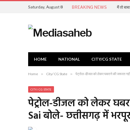
Saturday, August 8
BREAKING NEWS
मैं तो बा
HOME
NATIONAL
CITY/CG STATE
Home
»
City/ CG State
»
पेट्रोल-डीजल को लेकर घबराने की जरूरत नहीं:
CITY/ CG STATE
पेट्रोल-डीजल को लेकर घबर
Sai बोले- छत्तीसगढ़ में भरप