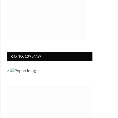
R.O.NO. 13954/59
×