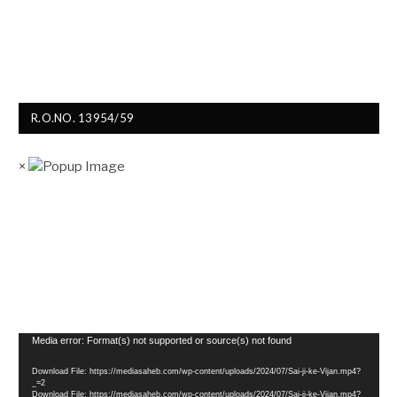
R.O.NO. 13954/59
×
Video
Media error: Format(s) not supported or source(s) not found
Player
Download File: https://mediasaheb.com/wp-content/uploads/2024/07/Sai-ji-ke-Vijan.mp4?
_=2
Download File: https://mediasaheb.com/wp-content/uploads/2024/07/Sai-ji-ke-Vijan.mp4?