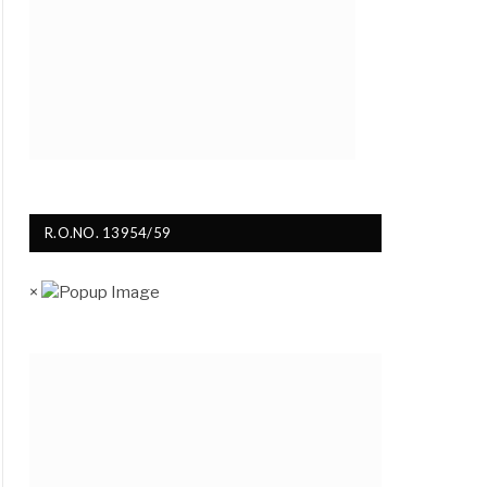
R.O.NO. 13954/59
×