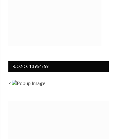
R.O.NO. 13954/59
×