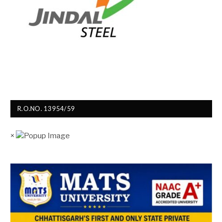
R.O.NO. 13954/59
×