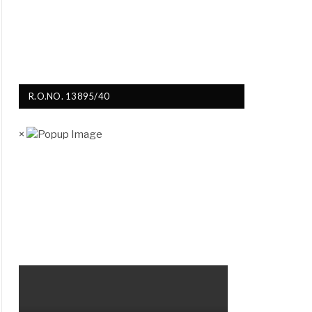
R.O.NO. 13895/40
×