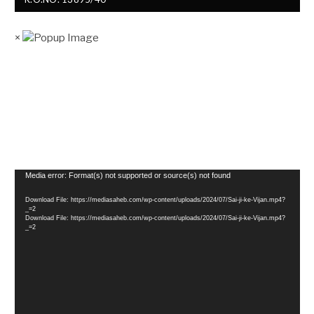
×
Video
Media error: Format(s) not supported or source(s) not found
Player
Download File: https://mediasaheb.com/wp-content/uploads/2024/07/Sai-ji-ke-Vijan.mp4?
_=2
Download File: https://mediasaheb.com/wp-content/uploads/2024/07/Sai-ji-ke-Vijan.mp4?
_=2