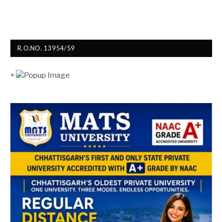
R.O.NO. 13954/59
×