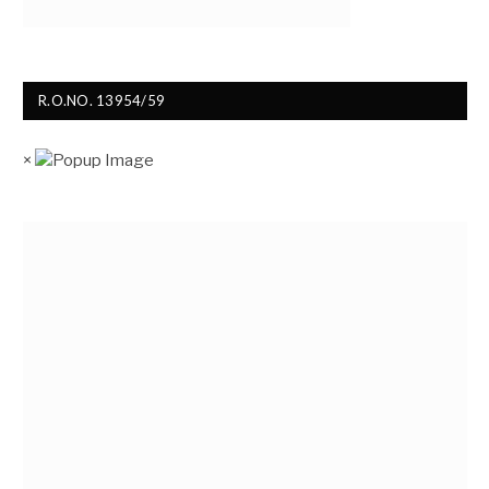
R.O.NO. 13954/59
×