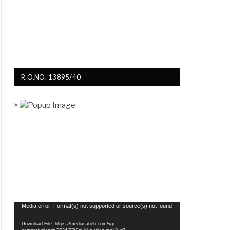
R.O.NO. 13895/40
×
Video
Media error: Format(s) not supported or source(s) not found
Player
Download File: https://mediasaheb.com/wp-