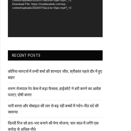
content/uploads/2024/07/Sai-ji-ke-Vijan.mp4?_=2
Download File: https://mediasaheb.com/wp-
content/uploads/2024/07/Sai-ji-ke-Vijan.mp4?_=2
RECENT POSTS
कोरिया मास्टर्स में तन्वी शर्मा की शानदार जीत, श्रीकांत पहले दौर में हुए
बाहर
तरुण तेजपाल रेप केस में बड़ा फैसला, हाईकोर्ट ने बरी करने का आदेश
पलटा; दोषी करार
भारी बस्ता और मोबाइल की लत से बढ़ रही बच्चों में गर्दन-पीठ दर्द की
समस्या
दिल्ली रिज को हरा-भरा बनाने की मेगा योजना, चार साल में लगेंगे एक
करोड़ से अधिक पौधे