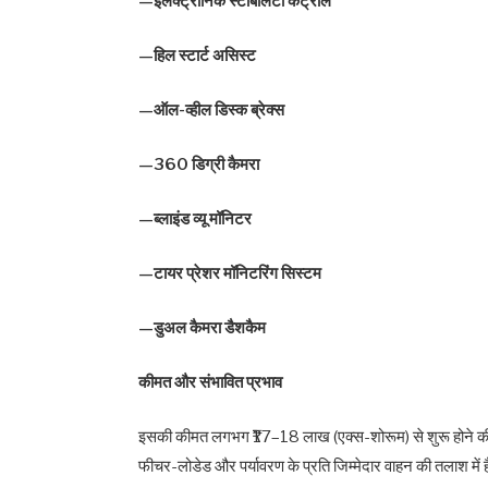
—इलेक्ट्रॉनिक स्टेबिलिटी कंट्रोल
—हिल स्टार्ट असिस्ट
—ऑल-व्हील डिस्क ब्रेक्स
—360 डिग्री कैमरा
—ब्लाइंड व्यू मॉनिटर
—टायर प्रेशर मॉनिटरिंग सिस्टम
—डुअल कैमरा डैशकैम
कीमत और संभावित प्रभाव
इसकी कीमत लगभग ₹17–18 लाख (एक्स-शोरूम) से शुरू होने की उम
फीचर-लोडेड और पर्यावरण के प्रति जिम्मेदार वाहन की तलाश में ह