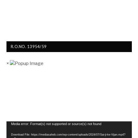
R.O.NO. 13954/59
×
Video
Media error: Format(s) not supported or source(s) not found
Player
Download File: https://mediasaheb.com/wp-content/uploads/2024/07/Sai-ji-ke-Vijan.mp4?