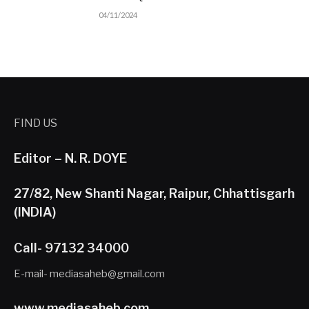
04/11/2024
FIND US
Editor – N. R. DOYE
27/82, New Shanti Nagar, Raipur, Chhattisgarh
(INDIA)
Call- 97132 34000
E-mail- mediasaheb@gmail.com
www.mediasaheb.com