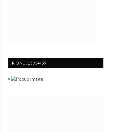
R.O.NO. 13954/59
×