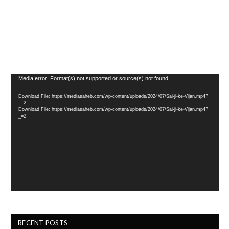
Video
Media error: Format(s) not supported or source(s) not found
Player
Download File: https://mediasaheb.com/wp-content/uploads/2024/07/Sai-ji-ke-Vijan.mp4?
_=2
Download File: https://mediasaheb.com/wp-content/uploads/2024/07/Sai-ji-ke-Vijan.mp4?
_=2
RECENT POSTS