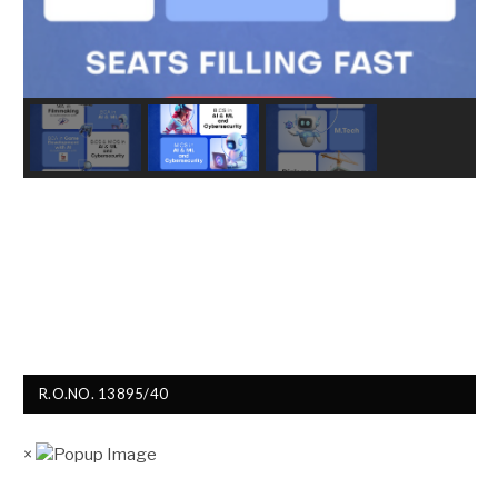
R.O.NO. 13895/40
×