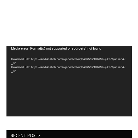
Video
Media error: Format(s) not supported or source(s) not found
Player
Download File: https://mediasaheb.com/wp-content/uploads/2024/07/Sai-ji-ke-Vijan.mp4?
_=2
Download File: https://mediasaheb.com/wp-content/uploads/2024/07/Sai-ji-ke-Vijan.mp4?
_=2
RECENT POSTS