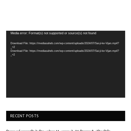
Video
Media error: Format(s) not supported or source(s) not found
Player
Download File: https://mediasaheb.com/wp-content/uploads/2024/07/Sai-ji-ke-Vijan.mp4?
_=2
Download File: https://mediasaheb.com/wp-content/uploads/2024/07/Sai-ji-ke-Vijan.mp4?
_=2
RECENT POSTS