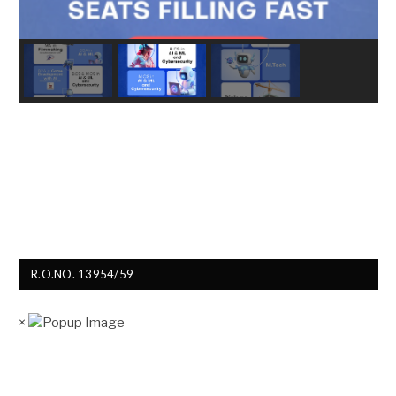
R.O.NO. 13954/59
×