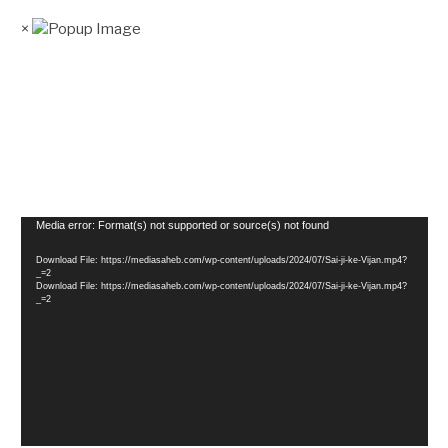
×
Video
Media error: Format(s) not supported or source(s) not found
Player
Download File: https://mediasaheb.com/wp-content/uploads/2024/07/Sai-ji-ke-Vijan.mp4?
_=2
Download File: https://mediasaheb.com/wp-content/uploads/2024/07/Sai-ji-ke-Vijan.mp4?
_=2