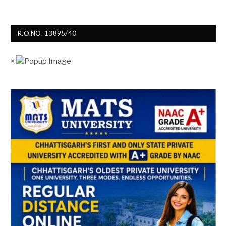
R.O.NO. 13895/40
×