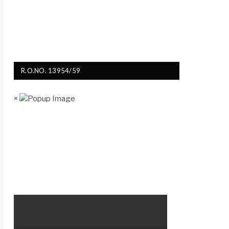
R.O.NO. 13954/59
×