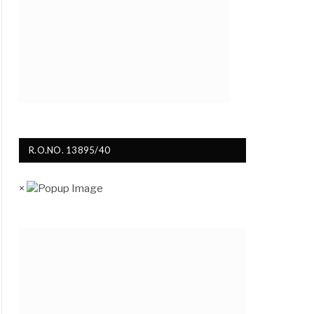
R.O.NO. 13895/40
×