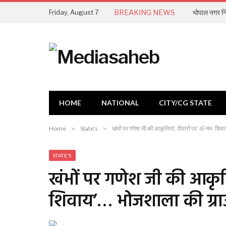
Friday, August 7
BREAKING NEWS
HOME
NATIONAL
CITY/CG STATE
Home
»
State's
»
खंभों पर गणेश जी की आकृतियां, दीवारों पर ‘ॐ नमः शिवा
STATE'S
खंभों पर गणेश जी की आकृत
शिवाय’… भोजशाला की ग्राउं