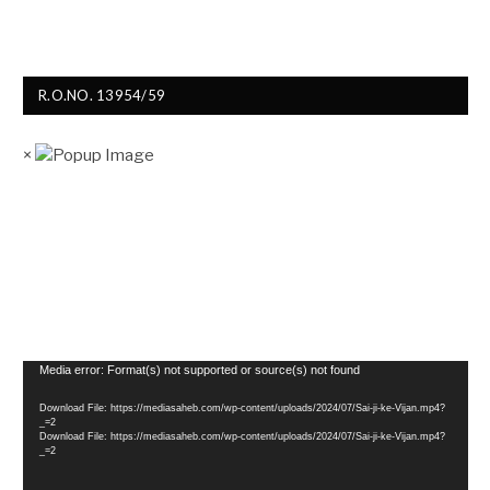
R.O.NO. 13954/59
×
Video
Media error: Format(s) not supported or source(s) not found
Player
Download File: https://mediasaheb.com/wp-content/uploads/2024/07/Sai-ji-ke-Vijan.mp4?
_=2
Download File: https://mediasaheb.com/wp-content/uploads/2024/07/Sai-ji-ke-Vijan.mp4?
_=2