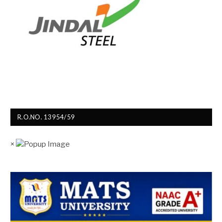
R.O.NO. 13954/59
×