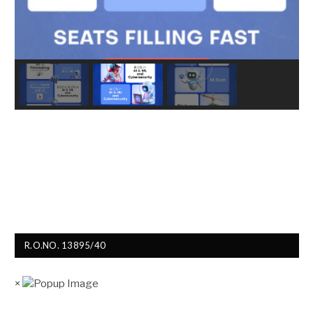
R.O.NO. 13895/40
×