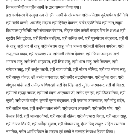
निगम कर्मियों का ग्रीन आर्मी के द्वारा सम्मान किया गया।
इस कार्यक्रम में प्रमुख रूप से ग्रीन आर्मी के संस्थापक श्री अमिताभ दुबे,पार्षद प्रतिनिधि
श्री ऋषि बारले, आरडीए सदस्य श्री हिरेंद्र देवांगन, पार्षद प्रतिनिधि श्री नानू ठाकुर,
विधायक प्रतिनिधि श्री चंपालाल देवांगन, सेंट्रल कोर कमेटी व्हाइट विंग के अध्यक्ष श्री
गुरदीप सिंह टुटेजा, श्री किशोर बरड़िया, श्री अनिल वर्मा, श्री पुरुषोत्तम चंद्राकर, श्री पी
के साहू, श्री आर बी साहू, श्री पंचराम साहू, जोन अध्यक्ष श्रीमती मोनिका बागरेचा, श्री
राजू लाल यादव, श्री प्रकाश राव, श्रीमती संगीता देवांगन, श्री जिया उल हक, श्री
भागवत साहू, श्री केबी अग्रवाल, श्री शिव साहू, श्री भरत साहू, श्री डिक्सन, श्री
रामेश्वर साहू, श्री अर्जुन लहरी, श्री राजा जोशी, श्री संजय भौमिक, श्री गज मोहन साहू,
श्री आयुष गोयल, डॉ. बसंत जयसवाल, श्री समीर चट्टोपाध्याय, श्री मुकेश राणा, श्री
अंशुमन पांडे, श्री राजेंद्र पाणिग्रही, श्री देव सिंह, श्री सुनील करमाकर, श्री बी मित्रा,
श्रीमती श्रद्धा नायक, श्रीमती वंदना अग्रवाल जी, श्री ए एन झा, श्री डिडवानिया, श्री
मुरारी, श्री एम के बाईन, कुमारी पूनम चंद्राकर, श्री प्रशांत जायसवाल, श्री मोंटू बाईंन,
श्री आहिन पाल, श्री कन्हैया लाल सोनी, श्री लखन लालवानी, श्री संदीप घोष, श्री
कैलाश गिरी, श्री आरआर वैष्णो, श्री आर डी दहिया, श्री वेदव्यास मिश्रा, श्री लाला साहू,
श्री नीरज तिवारी, श्री धर्मेंद्र शुक्ला, श्री गोपाल साहू, हेमंत सिंह ठाकुर सहित स्थानीय
नागरिक, ग्रीन आर्मी परिवार के सदस्य एवं बच्चों ने उत्साह के साथ हिस्सा लिया।