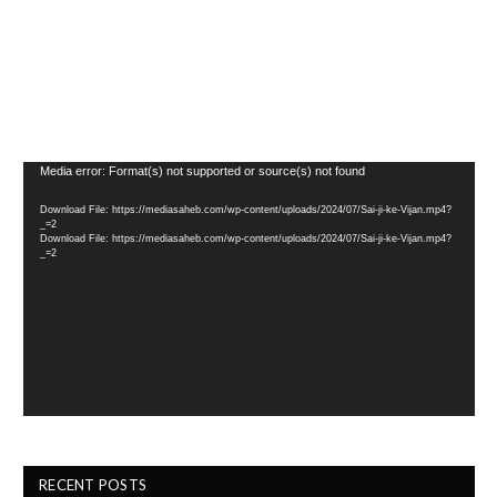
Video
Media error: Format(s) not supported or source(s) not found
Player
Download File: https://mediasaheb.com/wp-content/uploads/2024/07/Sai-ji-ke-Vijan.mp4?
_=2
Download File: https://mediasaheb.com/wp-content/uploads/2024/07/Sai-ji-ke-Vijan.mp4?
_=2
RECENT POSTS