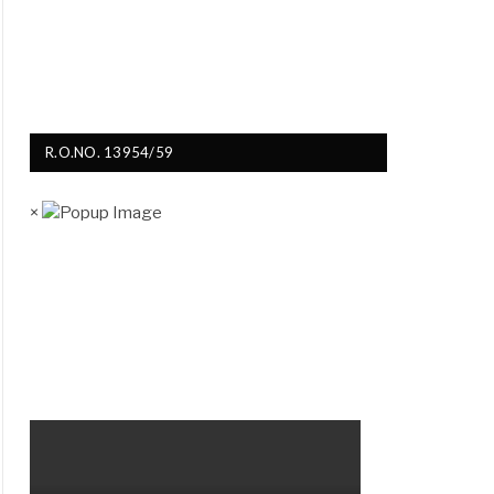
R.O.NO. 13954/59
×