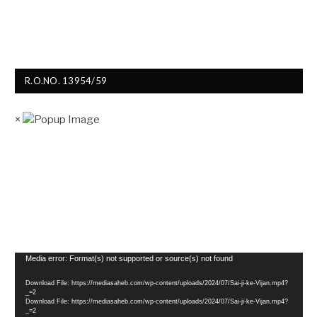
R.O.NO. 13954/59
×
Video
Media error: Format(s) not supported or source(s) not found
Player
Download File: https://mediasaheb.com/wp-content/uploads/2024/07/Sai-ji-ke-Vijan.mp4?
_=2
Download File: https://mediasaheb.com/wp-content/uploads/2024/07/Sai-ji-ke-Vijan.mp4?
_=2