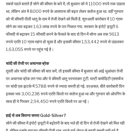
सबसे पहले बताते हैं सोने की कीमत के बारे में, तो बुधवार को ये 11000 रुपये तक उछला
था, लेकिन अंत में 8000 रुपये के आसपास की बढ़त लेकर क्लोज हुआ था. वहीं गुरुवार
को भी कीमती पीली धातु के दाम में तेजी देखने को मिली है. शुरुआती कारोबार में 10 ग्राम
सोने का भाव बढ़कर 1.63 लाख रुपये के पार निकल गया. सरकार के इंपोर्ट ड्यूटी 6
फीसदी से बढ़ाकर 15 फीसदी करने के फैसले के बाद दो दिन में सोना अब तक 9613
रुपये प्रति 10 ग्राम महंगा हो चुका है और इसकी कीमत 1,53,442 रुपये से उछलकर
1,63,055 रुपये पर पहुंच गई है।
चांदी की तेजी पर अचानक ब्रेक
दूसरी ओर चांदी की कीमत की बात करें, तो इसकी कीमत में बुधवार को आई धुआंधार तेजी
पर अचानक ब्रेक लग गया और ये कीमती धातु भरभराकर टूटी. मल्टी कमोडिटी एक्सचेंज
पर चांदी एक झटके में 5788 रुपये से ज्यादा सस्ती हो गई. दरअसल, बीते कारोबारी दिन
इसका भाव 3,00,238 रुपये प्रति किलो पर क्लोज हुआ था और गुरुवार को ओपनिंग के
साथ ही ये गिरकर 2,94,450 रुपये प्रति किलो पर आ गई।
हाई से अब कितना सस्ता Gold-Silver?
सोने की कीमत में इंपोर्ट ड्यूटी में बढ़ोतरी के बाद भले ही दो दिन से तेजी देखने को मिल रही
है, लेकिन इसके बावजूद कीमती पीली धातु अपने हाई लेवल से काफी सस्ती बनी हुई है.