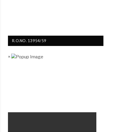
R.O.NO. 13954/59
×