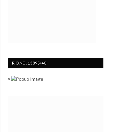
R.O.NO. 13895/40
×