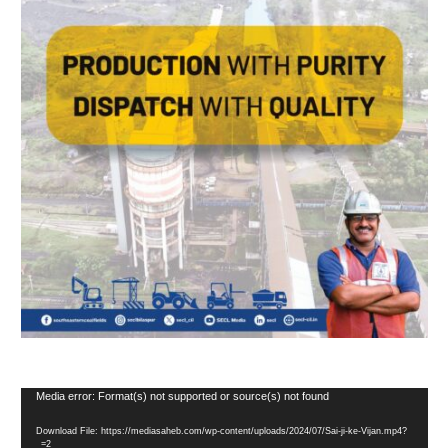
Video
Media error: Format(s) not supported or source(s) not found
Player
Download File: https://mediasaheb.com/wp-content/uploads/2024/07/Sai-ji-ke-Vijan.mp4?
_=2