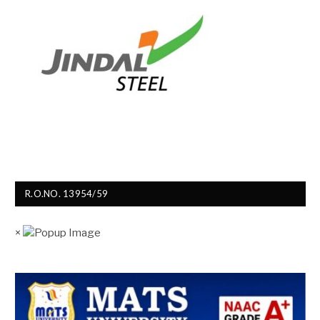
R.O.NO. 13954/59
×