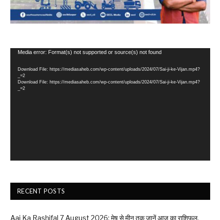
Video
Media error: Format(s) not supported or source(s) not found
Player
Download File: https://mediasaheb.com/wp-content/uploads/2024/07/Sai-ji-ke-Vijan.mp4?
_=2
Download File: https://mediasaheb.com/wp-content/uploads/2024/07/Sai-ji-ke-Vijan.mp4?
_=2
RECENT POSTS
Aaj Ka Rashifal 7 August 2026: मेष से मीन तक जानें आज का राशिफल,