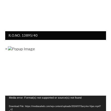
R.O.NO. 13895/40
×
Video
Media error: Format(s) not supported or source(s) not found
Player
Download File: https://mediasaheb.com/wp-content/uploads/2024/07/Sai-ji-ke-Vijan.mp4?
_=2